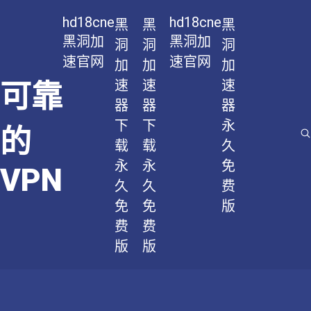
hd18cne
hd18cne
黑
黑
黑
黑洞加
黑洞加
洞
洞
洞
速官网
速官网
加
加
加
速
速
速
可靠
器
器
器
下
下
永
的
载
载
久
永
永
免
VPN
久
久
费
免
免
版
费
费
版
版