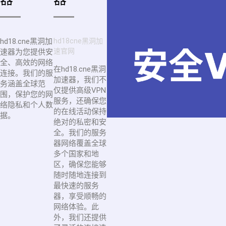
hd18.cne黑洞加
hd18cne黑洞加
速官网
速器为您提供安
全、高效的网络
在hd18.cne黑洞
连接。我们的服
加速器，我们不
务涵盖全球范
仅提供高级VPN
围，保护您的网
服务，还确保您
络隐私和个人数
的在线活动保持
据。
绝对的私密和安
全。我们的服务
器网络覆盖全球
多个国家和地
区，确保您能够
随时随地连接到
最快速的服务
器，享受顺畅的
网络体验。此
外，我们还提供