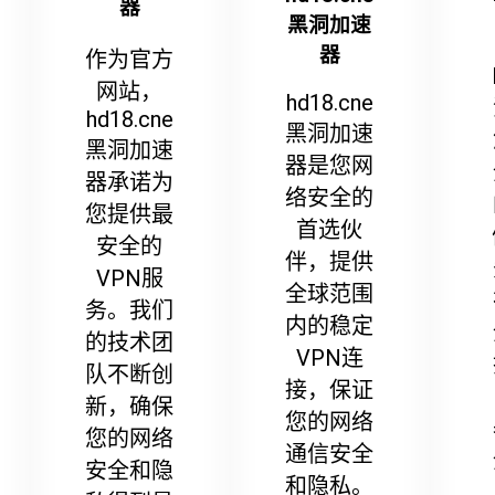
器
黑洞加速
器
作为官方
网站，
hd18.cne
hd18.cne
黑洞加速
黑洞加速
器是您网
器承诺为
络安全的
您提供最
首选伙
安全的
伴，提供
VPN服
全球范围
务。我们
内的稳定
的技术团
VPN连
队不断创
接，保证
新，确保
您的网络
您的网络
通信安全
安全和隐
和隐私。