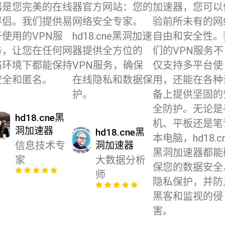
器是您完美的在线
器官方网站：您的
加速器，您可以
伴侣。我们提供易
网络安全专家。
验前所未有的网
于使用的VPN服
hd18.cne黑洞加速
自由和安全性。
务，让您在任何网
器提供全方位的
们的VPN服务不
络环境下都能保持
VPN服务，确保
仅支持多平台使
安全和匿名。
在线隐私和数据保
用，还能在各种
护。
备上提供坚固的
全防护。无论是
hd18.cne黑
机、平板还是笔
洞加速器
hd18.cne黑
本电脑，hd18.c
信息技术专
洞加速器
黑洞加速器都能
家
大数据分析
保您的数据安全
师
隐私保护，并防
黑客和监视的侵
害。